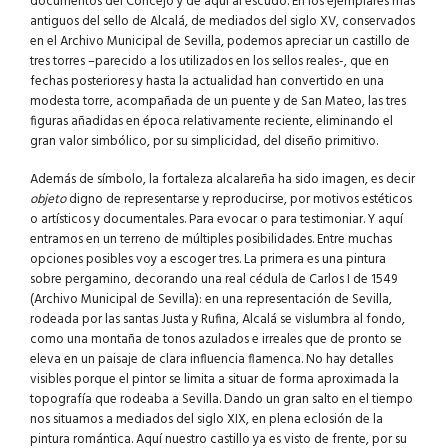
documentos del Concejo y de aquí al escudo. En los ejemplares más
antiguos del sello de Alcalá, de mediados del siglo XV, conservados
en el Archivo Municipal de Sevilla, podemos apreciar un castillo de
tres torres –parecido a los utilizados en los sellos reales-, que en
fechas posteriores y hasta la actualidad han convertido en una
modesta torre, acompañada de un puente y de San Mateo, las tres
figuras añadidas en época relativamente reciente, eliminando el
gran valor simbólico, por su simplicidad, del diseño primitivo.
Además de símbolo, la fortaleza alcalareña ha sido imagen, es decir
objeto
digno de representarse y reproducirse, por motivos estéticos
o artísticos y documentales. Para evocar o para testimoniar. Y aquí
entramos en un terreno de múltiples posibilidades. Entre muchas
opciones posibles voy a escoger tres. La primera es una pintura
sobre pergamino, decorando una real cédula de Carlos I de 1549
(Archivo Municipal de Sevilla): en una representación de Sevilla,
rodeada por las santas Justa y Rufina, Alcalá se vislumbra al fondo,
como una montaña de tonos azulados e irreales que de pronto se
eleva en un paisaje de clara influencia flamenca. No hay detalles
visibles porque el pintor se limita a situar de forma aproximada la
topografía que rodeaba a Sevilla. Dando un gran salto en el tiempo
nos situamos a mediados del siglo XIX, en plena eclosión de la
pintura romántica. Aquí nuestro castillo ya es visto de frente, por su