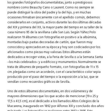
los grandes fotógrafos documentalistas, junto a prestigiosos
nombres como Beauchy Cano o Laurent. Como no siempre se
puede distinguir la obra del padre y la del hijo, y en muchas
ocasiones firmaban únicamente con el apellido común, debemos
considerarlos en conjunto, activos durante las dos últimas décadas
del XIX y primera del XX, la mayor parte del tiempo en su taller de la
casa número 95 de la sevillana calle San Luis. Según Yáñez Polo
realizaron 19 álbumes con fotografías en positivo a la albúmina,
montadas bajo pastas decoradas de cartón, que fueron muy
conocidos y apreciados en su época y hoy son codiciados por los
aficionados como piezas muy valiosas. Estos álbumes están
dedicados a recoger vistas, a la Feria de Sevilla o a la Semana Santa
–los más celebrados– y a edificios y monumentos. Normalmente se
trata de álbumes de pequeño formato, con fotografías de 11 x 15
cm. plegadas como un acordeón, con el característico color sepia
producido por el paso del tiempo o la exposición a la luz, que se
vendían como recuerdos gráficos de Sevilla.
Uno de estos álbumes documentales, en dos volúmenes y de
mayores dimensiones que los que acabo de mencionar (19 x 25 y
17,5 x 41,5 cm), es el dedicado a los llamados Altos Colegios de la
Macarena, inaugurado en 1892 por Alfonso XIII y concluido dos años