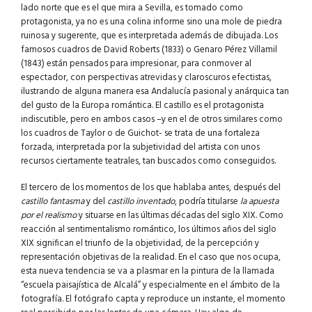
lado norte que es el que mira a Sevilla, es tomado como
protagonista, ya no es una colina informe sino una mole de piedra
ruinosa y sugerente, que es interpretada además de dibujada. Los
famosos cuadros de David Roberts (1833) o Genaro Pérez Villamil
(1843) están pensados para impresionar, para conmover al
espectador, con perspectivas atrevidas y claroscuros efectistas,
ilustrando de alguna manera esa Andalucía pasional y anárquica tan
del gusto de la Europa romántica. El castillo es el protagonista
indiscutible, pero en ambos casos –y en el de otros similares como
los cuadros de Taylor o de Guichot- se trata de una fortaleza
forzada, interpretada por la subjetividad del artista con unos
recursos ciertamente teatrales, tan buscados como conseguidos.
El tercero de los momentos de los que hablaba antes, después del
castillo fantasma
y del
castillo inventado
, podría titularse
la apuesta
por el realismo
y situarse en las últimas décadas del siglo XIX. Como
reacción al sentimentalismo romántico, los últimos años del siglo
XIX significan el triunfo de la objetividad, de la percepción y
representación objetivas de la realidad. En el caso que nos ocupa,
esta nueva tendencia se va a plasmar en la pintura de la llamada
“escuela paisajística de Alcalá” y especialmente en el ámbito de la
fotografía. El fotógrafo capta y reproduce un instante, el momento