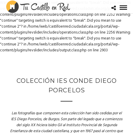
Warning: "continue" targeting switch is equivalent to "break". Did you mean to
use "continue 2"? in /home/web/castilloenred.ciudadalcala.org/portal/wp-
content/plugins/revslider/includes/operations.class.php on line 2252 Warning:
"continue" targeting switch is equivalent to "break". Did you mean to use
"continue 2"? in /home/web/castilloenred.ciudadalcala.org/portal/wp-
content/plugins/revslider/includes/operations.class.php on line 2256 Warning:
"continue" targeting switch is equivalent to "break". Did you mean to use
"continue 2"? in /home/web/castilloenred.ciudadalcala.org/portal/wp-
content/plugins/revslider/includes/output.class.php on line 2903
COLECCIÓN IES CONDE DIEGO
PORCELOS
Las fotografías que componen esta colección han sido cedidas por el
IES Diego Porcelos, de Burgos. Son parte del legado que a comienzos
del siglo XX hiciera Isidro Gil al Instituto Provincial de Segunda
Enseñanza de esta ciudad castellana, y que en 1967 pasó al centro que