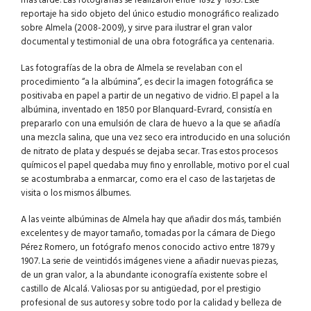
más tarde. Las fotografías se realizaron entre 1892 y 1895. Este
reportaje ha sido objeto del único estudio monográfico realizado
sobre Almela (2008-2009), y sirve para ilustrar el gran valor
documental y testimonial de una obra fotográfica ya centenaria.
Las fotografías de la obra de Almela se revelaban con el
procedimiento “a la albúmina”, es decir la imagen fotográfica se
positivaba en papel a partir de un negativo de vidrio. El papel a la
albúmina, inventado en 1850 por Blanquard-Evrard, consistía en
prepararlo con una emulsión de clara de huevo a la que se añadía
una mezcla salina, que una vez seco era introducido en una solución
de nitrato de plata y después se dejaba secar. Tras estos procesos
químicos el papel quedaba muy fino y enrollable, motivo por el cual
se acostumbraba a enmarcar, como era el caso de las tarjetas de
visita o los mismos álbumes.
A las veinte albúminas de Almela hay que añadir dos más, también
excelentes y de mayor tamaño, tomadas por la cámara de Diego
Pérez Romero, un fotógrafo menos conocido activo entre 1879 y
1907. La serie de veintidós imágenes viene a añadir nuevas piezas,
de un gran valor, a la abundante iconografía existente sobre el
castillo de Alcalá. Valiosas por su antigüedad, por el prestigio
profesional de sus autores y sobre todo por la calidad y belleza de