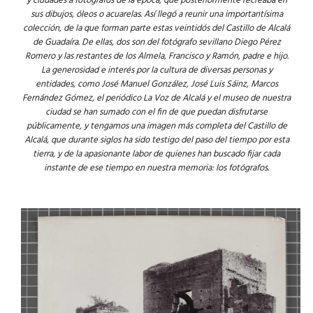
y ciudades a fotógrafos de la época, que posteriormente recreaba en
sus dibujos, óleos o acuarelas. Así llegó a reunir una importantísima
colección, de la que forman parte estas veintidós del Castillo de Alcalá
de Guadaíra. De ellas, dos son del fotógrafo sevillano Diego Pérez
Romero y las restantes de los Almela, Francisco y Ramón, padre e hijo.
La generosidad e interés por la cultura de diversas personas y
entidades, como José Manuel González, José Luis Sáinz, Marcos
Fernández Gómez, el periódico La Voz de Alcalá y el museo de nuestra
ciudad se han sumado con el fin de que puedan disfrutarse
públicamente, y tengamos una imagen más completa del Castillo de
Alcalá, que durante siglos ha sido testigo del paso del tiempo por esta
tierra, y de la apasionante labor de quienes han buscado fijar cada
instante de ese tiempo en nuestra memoria: los fotógrafos.