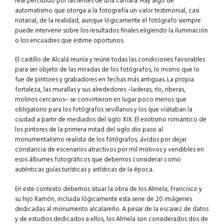
real percibido por las lentes de una cámara. Hay algo de
automatismo que otorga a la fotografía un valor testimonial, casi
notarial, de la realidad, aunque lógicamente el fotógrafo siempre
puede intervenir sobre los resultados finales eligiendo la iluminación
o los encuadres que estime oportunos.
El castillo de Alcalá reunía y reúne todas las condiciones favorables
para ser objeto de las miradas de los fotógrafos, lo mismo que lo
fue de pintores y grabadores en fechas más antiguas. La propia
fortaleza, las murallas y sus alrededores –laderas, río, riberas,
molinos cercanos– se convirtieron en lugar poco menos que
obligatorio para los fotógrafos sevillanos y los que visitaban la
ciudad a partir de mediados del siglo XIX. El exotismo romántico de
los pintores de la primera mitad del siglo dio paso al
monumentalismo realista de los fotógrafos, ávidos por dejar
constancia de escenarios atractivos por mil motivos y vendibles en
esos álbumes fotográficos que debemos considerar como
auténticas guías turísticas y artísticas de la época.
En este contexto debemos situar la obra de los Almela, Francisco y
su hijo Ramón, incluida lógicamente esta serie de 20 imágenes
dedicadas al monumento alcalareño. A pesar de la escasez de datos
y de estudios dedicados a ellos, los Almela son considerados dos de