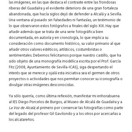
las imágenes, en las que destaca el contraste entre las frondosas
riberas del Guadaíra y el evidente deterioro de una gran fortaleza
abandonada, que hacía siglos dejó de defender a Alcalá y a Sevilla.
Una ventana al pasado sin falsedades ni fantasías, un testimonio de
lo que observaron estos fotógrafos a finales del siglo XIX. Hay que
añadir además que se trata de una serie fotográfica bien
documentada, en autoría y en cronología, lo que implica su
consideración como documento histórico, su valor primario al que
añadir otros valores estéticos, artísticos, costumbristas o
sentimentales. Debemos felicitarnos porque nuestro castillo, que ha
sido objeto de una monografía modélica escrita por el Prof. García
Fitz (2008, Ayuntamiento de Sevilla-ICAS), siga despertando el
interés que se merece y ojalá esta iniciativa sea el germen de otros
proyectos o actividades que nos permitan conocer su iconografía o
divulgar otras imágenes desconocidas.
Ya sólo querría, como última reflexión, manifestar mi enhorabuena
al IES Diego Porcelos de Burgos, al Museo de Alcalá de Guadaíra y a
La Voz de Alcalá
; al primero por conservar las fotografías como parte
del legado del profesor Gil Gavilondo y a los otros por acercarlas a
los alcalareños.